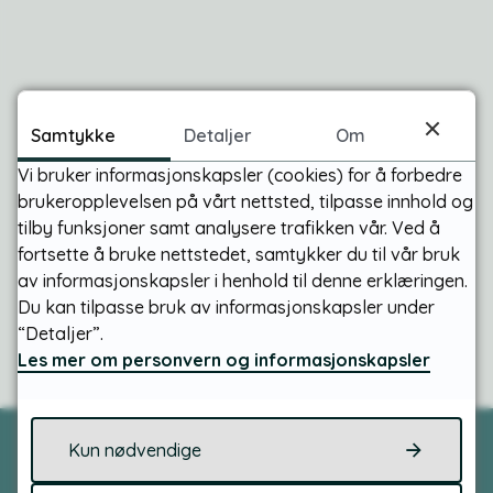
Samtykke
Detaljer
Om
Fant du det du lette etter?
Vi bruker informasjonskapsler (cookies) for å forbedre
brukeropplevelsen på vårt nettsted, tilpasse innhold og
tilby funksjoner samt analysere trafikken vår. Ved å
Ja
Nei
fortsette å bruke nettstedet, samtykker du til vår bruk
av informasjonskapsler i henhold til denne erklæringen.
Du kan tilpasse bruk av informasjonskapsler under
“Detaljer”.
Les mer om personvern og informasjonskapsler
Kun nødvendige