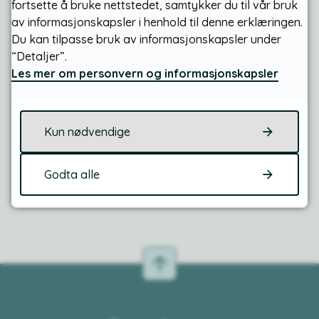
fortsette å bruke nettstedet, samtykker du til vår bruk
i kartdataene.
av informasjonskapsler i henhold til denne erklæringen.
Du kan tilpasse bruk av informasjonskapsler under
“Detaljer”.
Les mer om personvern og informasjonskapsler
Fant du det du lette etter?
Kun nødvendige
Ja
Nei
Godta alle