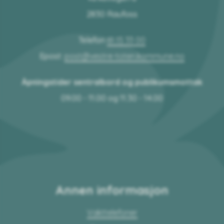
2830 Raufoss
Telefon
61 15 33 00
Epost:
post@vestre-toten.kommune.no
Åpningstider sentralbord og publikumsmottak
09.00 - 11.00 og 11.30 - 14.00
Annen informasjon
Vakttelefoner