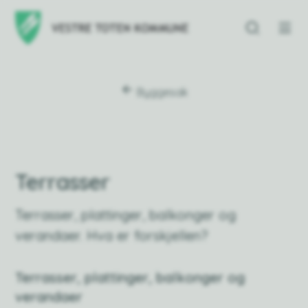
Vestre Toten kommu
Du er her:
Byggesak
Terrasser
Terrasser, plattinger, balkonger og
verandaer. Hva er forskjellen?
Terrasser, plattinger, balkonger og
verandaer