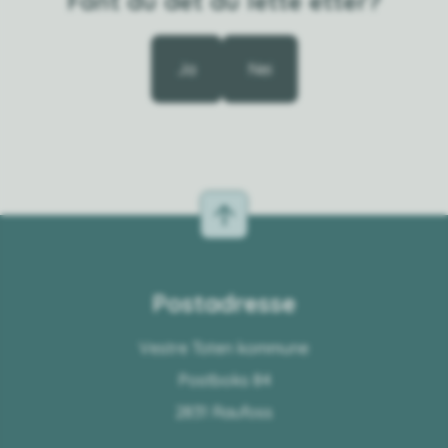
Fant du det du lette etter?
Ja
Nei
Postadresse
Vestre Toten kommune
Postboks 84
2831 Raufoss