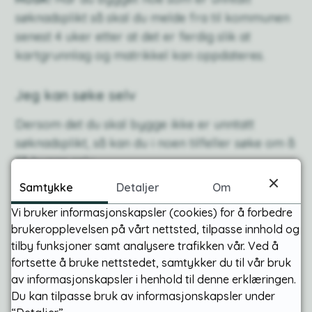
søknadsplikt så skal du melde fra til kommunen
senest 4 uker etter at det er ferdig slik at
kartgrunnlag og matrikkel kan oppdateres.
Jeg kan søke selv
Dersom det du skal bygge ikke er unntatt
søknadsplikt, så kan du i noen tilfeller søke om å
få bygge selv.
Samtykke
Detaljer
Om
Jeg bor i flermannsbolig eller sameie
Vi bruker informasjonskapsler (cookies) for å forbedre
Terrassen har en høyde som gjør at den ikke
brukeropplevelsen på vårt nettsted, tilpasse innhold og
er unntatt søknadsplikt eller er mer enn 4
tilby funksjoner samt analysere trafikken vår. Ved å
meter ut fra veggen, men under 50
fortsette å bruke nettstedet, samtykker du til vår bruk
kvadratmeter
av informasjonskapsler i henhold til denne erklæringen.
Du kan tilpasse bruk av informasjonskapsler under