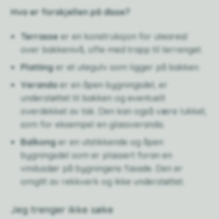
Hva er forskjellen på disse?
Terrasse
er en konstruksjon for uteareal
over bakkenivå, ofte med trapp til terrenget.
Platting
er et utegulv som ligger på bakken.
Veranda
er en åpen bygningsdel, er
understøttet til bakken og eventuelt
overdekket av tak. Den kan også være lukket,
som for eksempel en glassveranda.
Balkong
er en utstikkende og åpen
bygningsdel som er plassert foran en
vindusdør på bygningens fasade. Den er
omgitt av rekkverk og ikke understøttet.
Jeg trenger ikke søke