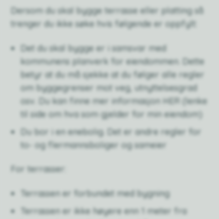
Dersom du skal bygge terrasse eller platting så
trenger du ikke søke hvis følgende er oppfylt:
Det du skal bygge er i samsvar med
kommunens planverk for eiendommen. Dette
betyr at du må sjekke at du følger alle regler
om byggegrenser mot veg, utnyttelsesgrad
osv. Du kan finne mer informasjon HER (lenke
til side om hva som gjelder for min eiendom)
Du bor i en enebolig. Det er andre regler for
to- og flermannsboliger og sameier
For terrasser:
Terrassen er forbundet med bygning
Terrassen er ikke høyere enn 1 meter fra