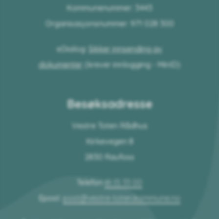
Kommunenummer: 3443
Organisasjonsnummer: 971 028 300
eDialog:
Sikker innsending av
dokumenter
(krever innlogging - MinID)
Besøksadresse
Vestre Toten Rådhus
Kirkevegen 8
2830 Raufoss
Telefon
61 15 33 00
Epost:
post@vestre-toten.kommune.no