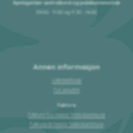
Åpningstider sentralbord og publikumsmottak
09.00 - 11.00 og 11.30 - 14.00
Annen informasjon
Vakttelefoner
For ansatte
Faktura
Faktura fra Vestre Toten kommune
Faktura til Vestre Toten kommune