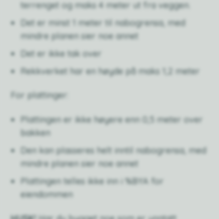
terrenget og maks 4 meter ut fra veggen.
Det er minst 1 meter til nabogrensa, med
mindre planen sier noe annet
Det er ikke tak over
Rekkverket har en høyde på maks 1,2 meter
For plattinger:
Plattingen er ikke høyere enn 0,5 meter over
bakken
Den kan plasseres helt inntil nabogrensa, med
mindre planen sier noe annet
Plattingen telles ikke inn i %BYA for
eiendommen
HUSK!
Har du bygget noe som er unntatt