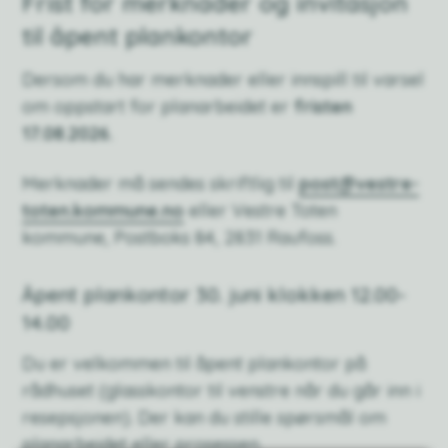
Frist for merknader og invitasjon
til åpent plankontor
Dersom du har merknader eller innspill til varsel
om oppstart for planarbeidet er
fristen
17.08.2026.
Merknader må sendes skriftlig til
post@vestre-
toten.kommune.no
eller Vestre Toten
kommune, Postboks 84, 2831 Raufoss.
Åpent plankontor 30. juni klokken 12.00-
14.00
Du er velkommen til åpent plankontor på
rådhuset (glasskontor til venstre når du går inn i
resepsjonen). Der kan du stille spørsmål om
planarbeidet eller prosessen.