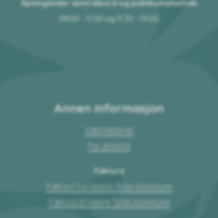
Åpningstider sentralbord og publikumsmottak
09.00 - 11.00 og 11.30 - 14.00
Annen informasjon
Vakttelefoner
For ansatte
Faktura
Faktura fra Vestre Toten kommune
Faktura til Vestre Toten kommune