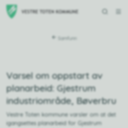
Vestre Toten kommu
Du er her:
Samfunn
Varsel om oppstart av
planarbeid: Gjestrum
industriområde, Bøverbru
Vestre Toten kommune varsler om at det
igangsettes planarbeid for Gjestrum