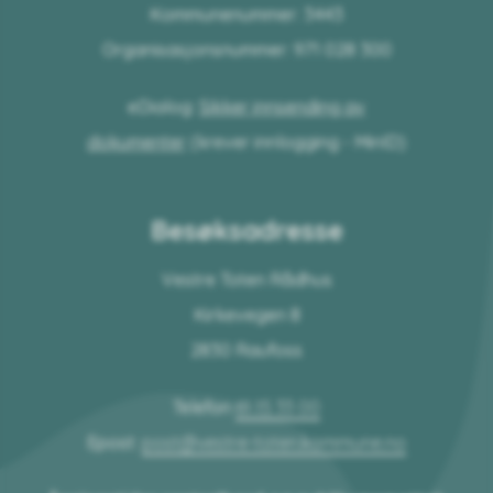
Kommunenummer: 3443
Organisasjonsnummer: 971 028 300
eDialog:
Sikker innsending av
dokumenter
(krever innlogging - MinID)
Besøksadresse
Vestre Toten Rådhus
Kirkevegen 8
2830 Raufoss
Telefon
61 15 33 00
Epost:
post@vestre-toten.kommune.no