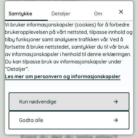
Samtykke
Detaljer
Om
Åpent plankontor holdes tirsdag 30. juni mellom
klokken 12.00 og 14.00.
Vi bruker informasjonskapsler (cookies) for å forbedre
brukeropplevelsen på vårt nettsted, tilpasse innhold og
Vedlegg
tilby funksjoner samt analysere trafikken vår. Ved å
fortsette å bruke nettstedet, samtykker du til vår bruk
Oppstartsnotat for Gjestrum industriområde
av informasjonskapsler i henhold til denne erklæringen.
Du kan tilpasse bruk av informasjonskapsler under
(PDF, 3 MB)
“Detaljer”.
Les mer om personvern og informasjonskapsler
Publisert
19.06.2026 11:58
Sist endret
19.06.2026 12:38
Kun nødvendige
Godta alle
Fant du det du lette etter?