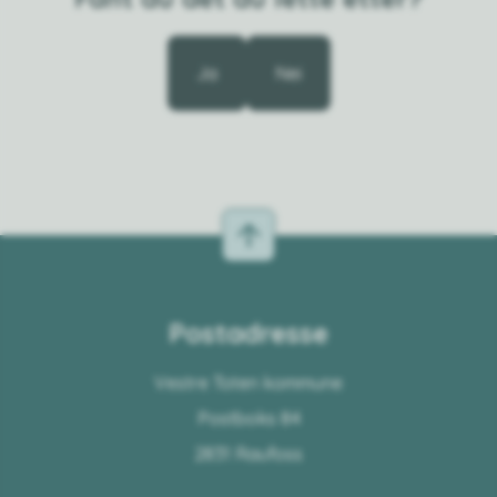
Ja
Nei
Postadresse
Vestre Toten kommune
Postboks 84
2831 Raufoss