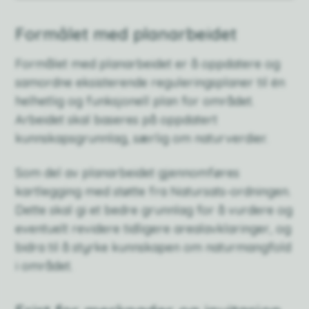
Formålet med planarbeidet
Formålet med planarbeidet er å oppdatere og
samordne eksisterende reguleringsplaner til én
helhetlig og funksjonell plan for området.
Arbeidet skal baseres på oppdatert
kunnskapsgrunnlag, særlig om naturverdier.
Som del av planarbeidet gjennomføres
kartlegging med støtte fra Natursats-ordningen.
Dette skal gi et bedre grunnlag for å vurdere og
eventuelt revidere tidligere arealavklaringer, og
bidra til å styrke kunnskapen om naturmangfold
i området.