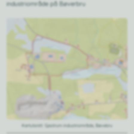
industriområde på Bøverbru
Kartutsnitt: Gjestrum industriområde, Bøvebru