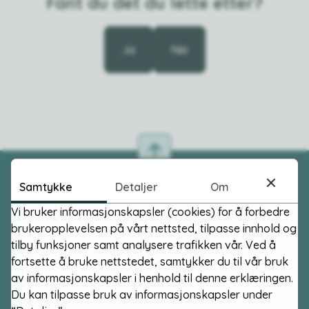
Fant du det du lette etter?
Ja
Nei
Samtykke
Detaljer
Om
Postadresse
Vi bruker informasjonskapsler (cookies) for å forbedre
brukeropplevelsen på vårt nettsted, tilpasse innhold og
Vestre Toten kommune
tilby funksjoner samt analysere trafikken vår. Ved å
fortsette å bruke nettstedet, samtykker du til vår bruk
Postboks 84
av informasjonskapsler i henhold til denne erklæringen.
2831 Raufoss
Du kan tilpasse bruk av informasjonskapsler under