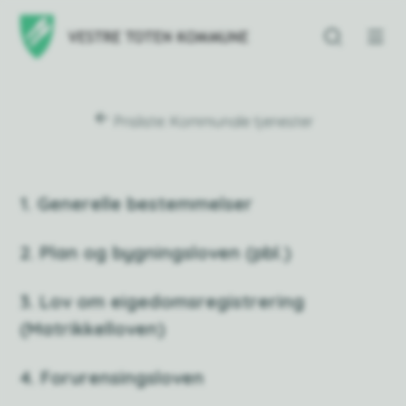
Vestre Toten kommu
Du er her:
Prisliste: Kommunale tjenester
1. Generelle bestemmelser
2. Plan og bygningsloven (pbl.)
3. Lov om eigedomsregistrering
(Matrikkelloven)
4. Forurensingsloven