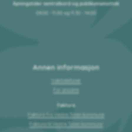
Åpningstider sentralbord og publikumsmottak
09.00 - 11.00 og 11.30 - 14.00
Annen informasjon
Vakttelefoner
For ansatte
Faktura
Faktura fra Vestre Toten kommune
Faktura til Vestre Toten kommune