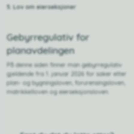
5. Lov om eierseksjoner
Gebyrregulativ for
planavdelingen
På denne siden finner man gebyrregulativ
gjeldende fra 1. januar 2026 for saker etter
plan- og bygningsloven, forurensingsloven,
matrikkelloven og eierseksjonsloven.