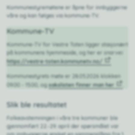
Kommunestyremøtene er åpne for innbyggerne
våre og kan følges via kommune-TV.
Kommune-TV
Kommune-TV for Vestre Toten ligger stasjonært
på kommunens hjemmeside, og her er snarvei:
https://vestre-toten.kommunetv.no/
Kommunestyrets møte er 28.05.2026 klokken
09.00 - 15.00, og
sakslisten finner man her
.
Slik ble resultatet
Folkeavstemningen i våre tre kommuner ble
gjennomført 22.-29. april der spørsmålet var
om innbyggerne ønsket en sammenslåing fra 1.