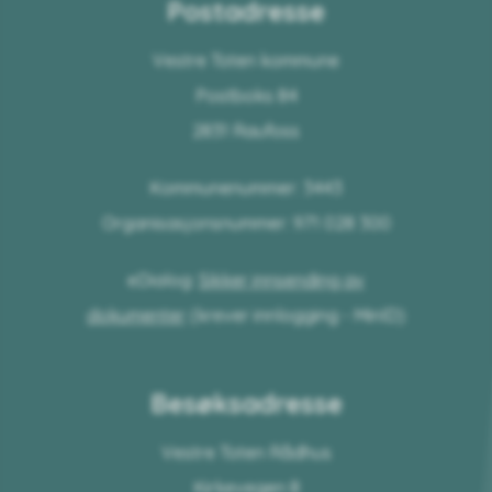
Postadresse
Vestre Toten kommune
Postboks 84
2831 Raufoss
Kommunenummer: 3443
Organisasjonsnummer: 971 028 300
eDialog:
Sikker innsending av
dokumenter
(krever innlogging - MinID)
Besøksadresse
Vestre Toten Rådhus
Kirkevegen 8