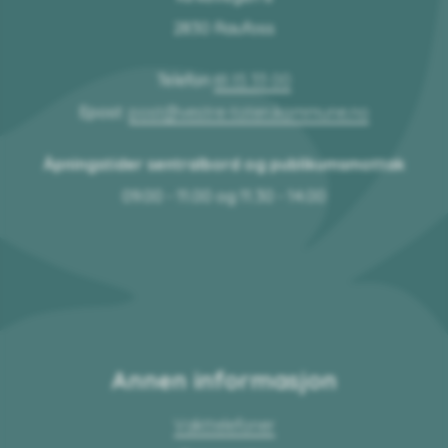
2830 Raufoss
Telefon
61 15 33 00
Epost:
post@vestre-toten.kommune.no
Åpningstider sentralbord og publikumsmottak
09.00 - 11.00 og 11.30 - 14.00
Annen informasjon
Vakttelefoner