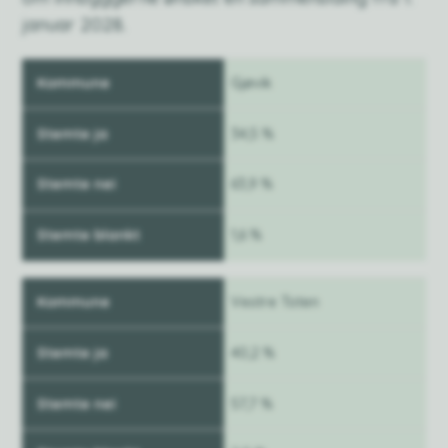
januar 2028.
Kommune
Gjøvik
Stemte ja
34,5 %
Stemte nei
63,9 %
Stemte blankt
1,6 %
Vestre Toten
40,2 %
57,7 %