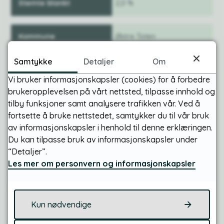
2,0 %
Østre Toten
Samtykke
Detaljer
Om
32,3 %
Vi bruker informasjonskapsler (cookies) for å forbedre
66,3 %
brukeropplevelsen på vårt nettsted, tilpasse innhold og
tilby funksjoner samt analysere trafikken vår. Ved å
1,4 %
fortsette å bruke nettstedet, samtykker du til vår bruk
av informasjonskapsler i henhold til denne erklæringen.
Du kan tilpasse bruk av informasjonskapsler under
Felles nettside
“Detaljer”.
Les mer om personvern og informasjonskapsler
Saken ble først publisert på kommunenes
felles nettside skalvislaosssammen.no
Kun nødvendige