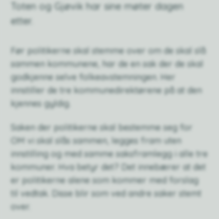
Toten og Gjøvik har sine møter dagen
etter.
Før politikerne skal stemme over om de skal slå
sammen kommunene, har de en sak der de skal
godkjenne selve folkeavstemningen. Her
innstiller de tre kommunedirektørene på at den
kjennes gyldig.
Saken der politikerne skal bestemme seg for
OM vi skal slås sammen, legges fram uten
innstilling og med samme saksframlegg i alle tre
kommuner. Hva betyr det? Det innebærer at det
er politikerne alene som kommer med forslag
til vedtak. Disse blir som ved andre saker stemt
over.