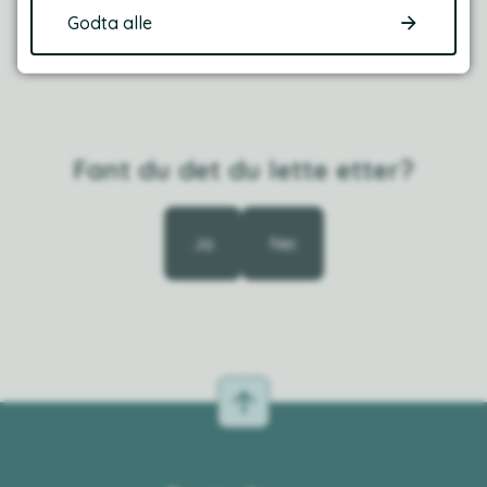
Publisert
27.05.2026 12:27
Godta alle
Fant du det du lette etter?
Ja
Nei