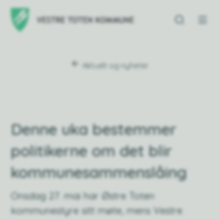
Vestre Toten kommu
Du er her:
Aktuelt og nyheter
Denne uka bestemmer
politikerne om det blir
kommunesammenslåing
Onsdag 27. mai har Østre Toten
kommunestyre sitt møte, mens Vestre