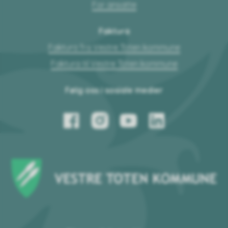
For ansatte
Faktura
Faktura fra Vestre Toten kommune
Faktura til Vestre Toten kommune
Følg oss i sosiale medier