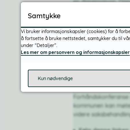
en dispensasjon. Disp
om det ikke er i sam
Samtykke
Dispensasjon 
Vi bruker informasjonskapsler (cookies) for å forb
å fortsette å bruke nettstedet, samtykker du til v
reguleringskar
under “Detaljer”.
Les mer om personvern og informasjonskapsler
Dispensasjon f
Kun nødvendige
Bestilling av fo
Forhåndskonferanse e
kommunen kan møtes 
videre saksbehandlin